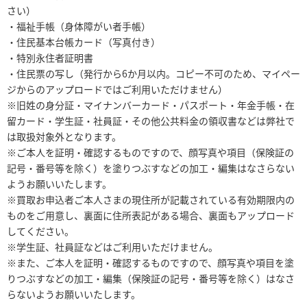
さい）
・福祉手帳（身体障がい者手帳）
・住民基本台帳カード（写真付き）
・特別永住者証明書
・住民票の写し（発行から6か月以内。コピー不可のため、マイペー
ジからのアップロードではご利用いただけません）
※旧姓の身分証・マイナンバーカード・パスポート・年金手帳・在
留カード・学生証・社員証・その他公共料金の領収書などは弊社で
は取扱対象外となります。
※ご本人を証明・確認するものですので、顔写真や項目（保険証の
記号・番号等を除く）を塗りつぶすなどの加工・編集はなさらない
ようお願いいたします。
※買取お申込者ご本人さまの現住所が記載されている有効期限内の
ものをご用意し、裏面に住所表記がある場合、裏面もアップロード
してください。
※学生証、社員証などはご利用いただけません。
※また、ご本人を証明・確認するものですので、顔写真や項目を塗
りつぶすなどの加工・編集（保険証の記号・番号等を除く）はなさ
らないようお願いいたします。