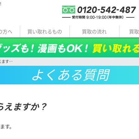
！
の方へ
買い取れるもの
買取の流れ
買
えます…
よくある質問
らえますか？
ます。