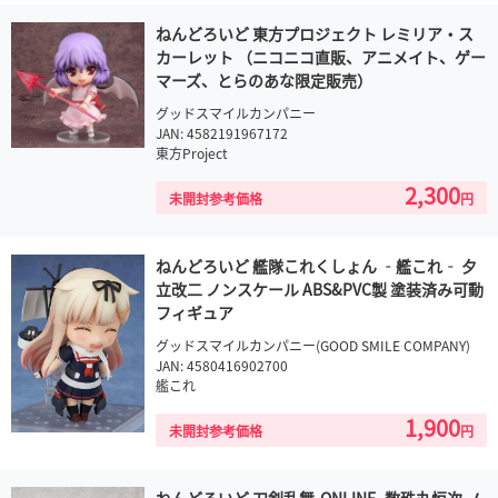
ねんどろいど 東方プロジェクト レミリア・ス
カーレット （ニコニコ直販、アニメイト、ゲー
マーズ、とらのあな限定販売）
グッドスマイルカンパニー
JAN: 4582191967172
東方Project
2,300
未開封参考価格
円
ねんどろいど 艦隊これくしょん ‐艦これ‐ 夕
立改二 ノンスケール ABS&PVC製 塗装済み可動
フィギュア
グッドスマイルカンパニー(GOOD SMILE COMPANY)
JAN: 4580416902700
艦これ
1,900
未開封参考価格
円