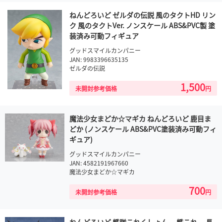
ねんどろいど ゼルダの伝説 風のタクトHD リン
ク 風のタクトVer. ノンスケール ABS&PVC製 塗
装済み可動フィギュア
グッドスマイルカンパニー
JAN: 9983396635135
ゼルダの伝説
1,500
未開封参考価格
円
魔法少女まどか☆マギカ ねんどろいど 鹿目ま
どか (ノンスケール ABS&PVC塗装済み可動フィ
ギュア)
グッドスマイルカンパニー
JAN: 4582191967660
魔法少女まどか☆マギカ
700
未開封参考価格
円