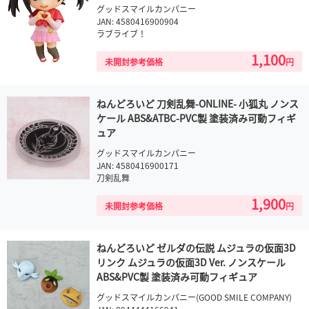
グッドスマイルカンパニー
JAN: 4580416900904
ラブライブ！
1,100
未開封参考価格
円
ねんどろいど 刀剣乱舞-ONLINE- 小狐丸 ノンス
ケール ABS&ATBC-PVC製 塗装済み可動フィギ
ュア
グッドスマイルカンパニー
JAN: 4580416900171
刀剣乱舞
1,900
未開封参考価格
円
ねんどろいど ゼルダの伝説 ムジュラの仮面3D
リンク ムジュラの仮面3D Ver. ノンスケール
ABS&PVC製 塗装済み可動フィギュア
グッドスマイルカンパニー(GOOD SMILE COMPANY)