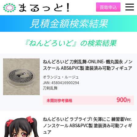
買取申込
見積金額検索結果
『ねんどろいど』の検索結果
ねんどろいど 刀剣乱舞-ONLINE- 鶴丸国永 ノン
スケール ABS&PVC製 塗装済み可動フィギュア
オランジュ・ルージュ
JAN: 4580416900294
刀剣乱舞
900
未開封参考価格
円
ねんどろいど ラブライブ! 矢澤にこ 練習着Ver.
ノンスケール ABS&PVC製 塗装済み可動フィギ
ュア