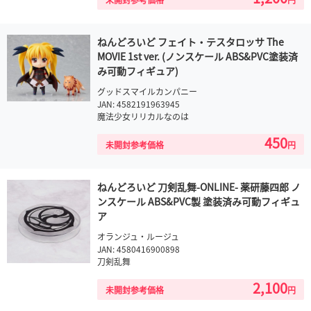
ねんどろいど フェイト・テスタロッサ The
MOVIE 1st ver. (ノンスケール ABS&PVC塗装済
み可動フィギュア)
グッドスマイルカンパニー
JAN: 4582191963945
魔法少女リリカルなのは
450
未開封参考価格
円
ねんどろいど 刀剣乱舞-ONLINE- 薬研藤四郎 ノ
ンスケール ABS&PVC製 塗装済み可動フィギュ
ア
オランジュ・ルージュ
JAN: 4580416900898
刀剣乱舞
2,100
未開封参考価格
円