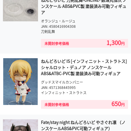
ねんどろいど 刀剣乱舞-ONLINE- 数珠丸恒次 ノ
ンスケール ABS&PVC製 塗装済み可動フィギュ
ア
オランジュ・ルージュ
JAN: 4580416904308
刀剣乱舞
1,300
未開封参考価格
円
ねんどろいど IS [インフィニット・ストラトス]
シャルロット・デュノア ノンスケール
ABS&ATBC-PVC製 塗装済み可動フィギュア
グッドスマイルカンパニー
JAN: 4571368445995
インフィニット・ストラトス
650
未開封参考価格
円
Fate/stay night ねんどろいど やさぐれ凛 （ノ
ンスケールABS&PVC可動フィギュア）