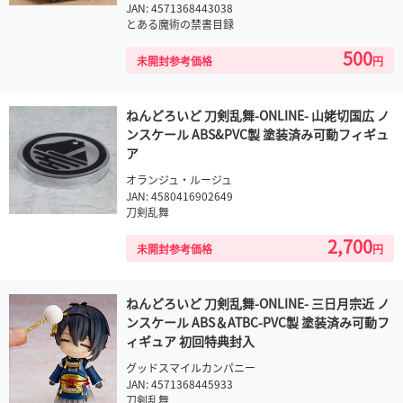
JAN: 4571368443038
とある魔術の禁書目録
500
未開封参考価格
円
ねんどろいど 刀剣乱舞-ONLINE- 山姥切国広 ノ
ンスケール ABS&PVC製 塗装済み可動フィギュ
ア
オランジュ・ルージュ
JAN: 4580416902649
刀剣乱舞
2,700
未開封参考価格
円
ねんどろいど 刀剣乱舞-ONLINE- 三日月宗近 ノ
ンスケール ABS＆ATBC-PVC製 塗装済み可動フ
ィギュア 初回特典封入
グッドスマイルカンパニー
JAN: 4571368445933
刀剣乱舞