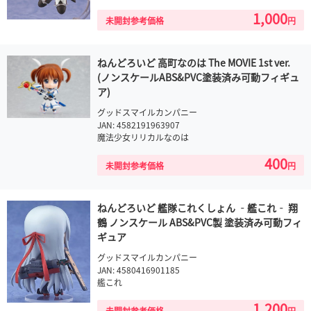
1,000
未開封参考価格
円
ねんどろいど 高町なのは The MOVIE 1st ver.
(ノンスケールABS&PVC塗装済み可動フィギュ
ア)
グッドスマイルカンパニー
JAN: 4582191963907
魔法少女リリカルなのは
400
未開封参考価格
円
ねんどろいど 艦隊これくしょん ‐艦これ‐ 翔
鶴 ノンスケール ABS&PVC製 塗装済み可動フィ
ギュア
グッドスマイルカンパニー
JAN: 4580416901185
艦これ
1,200
未開封参考価格
円