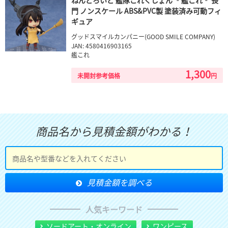
ねんどろいど 艦隊これくしょん ‐艦これ‐ 長
門 ノンスケール ABS&PVC製 塗装済み可動フィ
ギュア
グッドスマイルカンパニー(GOOD SMILE COMPANY)
JAN: 4580416903165
艦これ
1,300
未開封参考価格
円
商品名から見積金額がわかる！
人気キーワード
ソードアート・オンライン
ワンピース